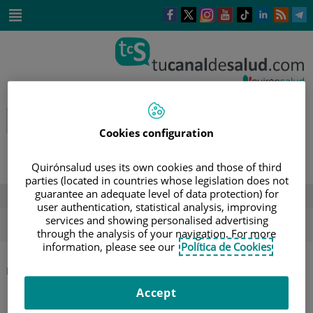
Saltar al contenido
Este
Este
Este
Este
Enlace
Enlace
E
enlace
enlace
enlace
enlace
a
a
a
se
se
se
se
una
una
u
Saltar
abrirá
abrirá
abrirá
abrirá
aplicación
aplicación
a
al
en
en
en
en
externa.
externa.
e
contenido
una
una
una
una
ventana
ventana
ventana
ventana
nueva.
nueva.
nueva.
nueva.
Cookies configuration
Quirónsalud uses its own cookies and those of third
parties (located in countries whose legislation does not
guarantee an adequate level of data protection) for
DESTACADOS
user authentication, statistical analysis, improving
ola de calor
verano
sol
services and showing personalised advertising
through the analysis of your navigation. For more
information, please see our
Política de Cookies
|
INICIO
DIRECTORIO DE PROFESIONALES
|
JULIÁN CREMALLET ELIPE
Accept