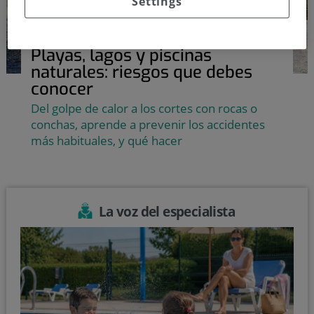
Settings
Tu salud al día
Playas, lagos y piscinas
naturales: riesgos que debes
conocer
Del golpe de calor a los cortes con rocas o
conchas, aprende a prevenir los accidentes
más habituales, y qué hacer
La voz del
especialista