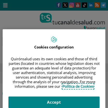
Saltar al contenido
Este
Este
Este
Este
Enlace
Enlace
E
enlace
enlace
enlace
enlace
a
a
a
se
se
se
se
una
una
u
Saltar
abrirá
abrirá
abrirá
abrirá
aplicación
aplicación
a
al
en
en
en
en
externa.
externa.
e
contenido
una
una
una
una
ventana
ventana
ventana
ventana
nueva.
nueva.
nueva.
nueva.
Cookies configuration
Quirónsalud uses its own cookies and those of third
parties (located in countries whose legislation does not
DESTACADOS
guarantee an adequate level of data protection) for
user authentication, statistical analysis, improving
ola de calor
verano
sol
services and showing personalised advertising
through the analysis of your navigation. For more
information, please see our
Política de Cookies
|
INICIO
DIRECTORIO DE PROFESIONALES
|
NATALIA SIEGERT
Accept