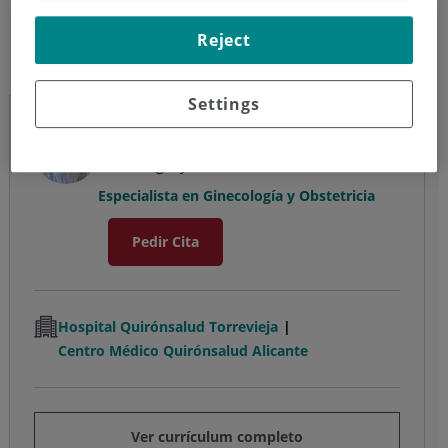
Natalia Siegert
Reject
Obstetricia y Ginecología
Settings
Natalia Siegert
Ginecología y Obstetricia
Especialista en Ginecología y Obstetricia
Pedir Cita
Hospital Quirónsalud Torrevieja
Centro Médico Quirónsalud Alicante
Ver currículum completo