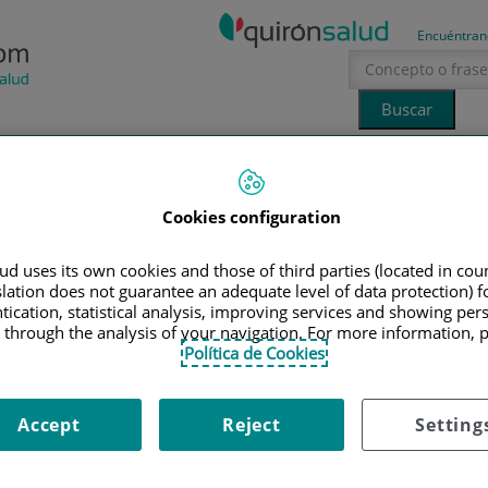
Encuéntran
Tecnología
Canal Ciencia
La voz del especialista
Cookies configuration
erano
sol
IONALES
|
PALOMA MUÑOZ-MINGARRO MARTÍNEZ
d uses its own cookies and those of third parties (located in co
slation does not guarantee an adequate level of data protection) f
tication, statistical analysis, improving services and showing per
 through the analysis of your navigation. For more information, 
aloma Muñoz-Mingarro
Política de Cookies
artínez
Accept
Reject
Setting
rugía Ortopédica y Traumatología