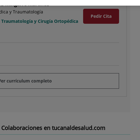
z-Mingarro Martínez
dica y Traumatología
Pedir Cita
n Traumatología y Cirugía Ortopédica
Ver currículum completo
Colaboraciones en tucanaldesalud.com