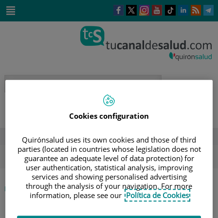
Saltar al contenido
Este
Este
Este
Este
Enlace
Enlace
E
enlace
enlace
enlace
enlace
a
a
a
se
se
se
se
una
una
u
Saltar
abrirá
abrirá
abrirá
abrirá
aplicación
aplicación
a
al
en
en
en
en
externa.
externa.
e
contenido
una
una
una
una
ventana
ventana
ventana
ventana
nueva.
nueva.
nueva.
nueva.
Cookies configuration
DESTACADOS
Quirónsalud uses its own cookies and those of third
parties (located in countries whose legislation does not
ola de calor
verano
sol
guarantee an adequate level of data protection) for
user authentication, statistical analysis, improving
services and showing personalised advertising
through the analysis of your navigation. For more
|
INICIO
DIRECTORIO DE PROFESIONALES
information, please see our
Política de Cookies
|
SALVADOR MIRALBES CELMA