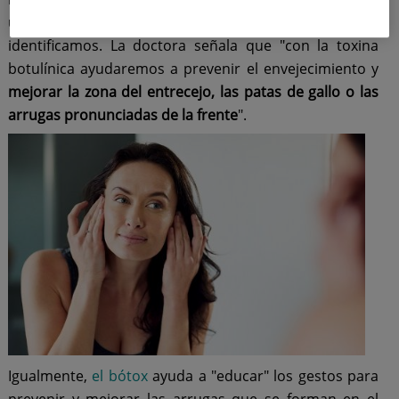
un aspecto de cansancio o enfado con el que no nos
identificamos. La doctora señala que "con la toxina
botulínica ayudaremos a prevenir el envejecimiento y
mejorar la zona del entrecejo, las patas de gallo o las
arrugas pronunciadas de la frente
".
Igualmente,
el bótox
ayuda a "educar" los gestos para
prevenir y mejorar las arrugas que se forman en el