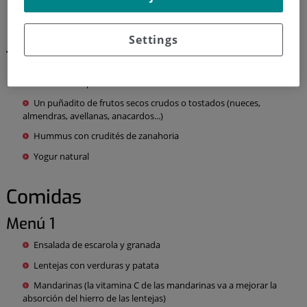
Porridge de avena
Settings
Tentempiés
Fruta de temporada entera
Un puñadito de frutos secos crudos o tostados (nueces,
almendras, avellanas, anacardos...)
Hummus con crudités de zanahoria
Yogur natural
Comidas
Menú 1
Ensalada de escarola y granada
Lentejas con verduras y patata
Mandarinas (la vitamina C de las mandarinas va a mejorar la
absorción del hierro de las lentejas)