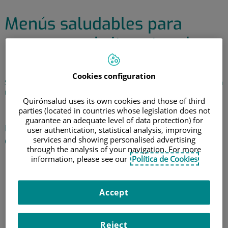
Menús saludables para
recuperar el ritmo tras la
Navidad
Cookies configuration
Sugerencias de desayunos, almuerzos, comidas y cenas para un
menú equilibrado
Quirónsalud uses its own cookies and those of third
9 de enero de 2018
parties (located in countries whose legislation does not
guarantee an adequate level of data protection) for
Elena de la Fuente Hidalgo
, nutricionista del
Hospital
user authentication, statistical analysis, improving
services and showing personalised advertising
Quirónsalud San José
, nos propone:
through the analysis of your navigation. For more
information, please see our
Política de Cookies
Desayunos
Bol de yogur natural con frutas, copos de avena y nueces
Accept
Leche o bebida vegetal, pan integral con aguacate, tomate y
semillas de sésamo
Reject
Leche o bebida vegetal, pastelitos de avena y plátano