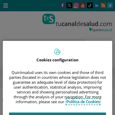
Este
Este
Este
Este
Enlace
Enlace
E
enlace
enlace
enlace
enlace
a
a
a
se
se
se
se
una
una
u
Saltar
abrirá
abrirá
abrirá
abrirá
aplicación
aplicación
a
al
en
en
en
en
externa.
externa.
e
contenido
una
una
una
una
ventana
ventana
ventana
ventana
nueva.
nueva.
nueva.
nueva.
Cookies configuration
Quirónsalud uses its own cookies and those of third
DESTACADOS
parties (located in countries whose legislation does not
ola de calor
verano
sol
guarantee an adequate level of data protection) for
user authentication, statistical analysis, improving
services and showing personalised advertising
through the analysis of your navigation. For more
|
ETIQUETA
INICIO
information, please see our
Política de Cookies