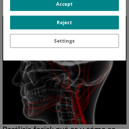
parálisis facial
Accept
Reject
Settings