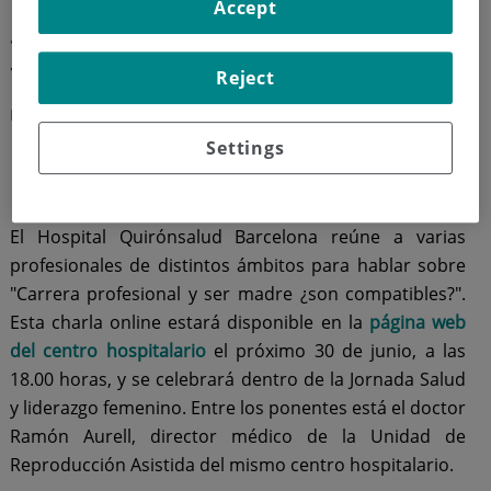
Accept
Jornada salud y liderazgo
femenino
Reject
Hospital Quirónsalud Barcelona
Settings
30 de junio de 2020
El Hospital Quirónsalud Barcelona reúne a varias
profesionales de distintos ámbitos para hablar sobre
"Carrera profesional y ser madre ¿son compatibles?".
Esta charla online estará disponible en la
página web
del centro hospitalario
el próximo 30 de junio, a las
18.00 horas, y se celebrará dentro de la Jornada Salud
y liderazgo femenino. Entre los ponentes está el doctor
Ramón Aurell, director médico de la Unidad de
Reproducción Asistida del mismo centro hospitalario.