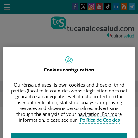
Saltar al contenido
Este
Este
Este
Este
Enlace
Enlace
E
enlace
enlace
enlace
enlace
a
a
a
se
se
se
se
una
una
u
Saltar
abrirá
abrirá
abrirá
abrirá
aplicación
aplicación
a
al
en
en
en
en
externa.
externa.
e
contenido
una
una
una
una
ventana
ventana
ventana
ventana
nueva.
nueva.
nueva.
nueva.
Cookies configuration
Quirónsalud uses its own cookies and those of third
DESTACADOS
parties (located in countries whose legislation does not
guarantee an adequate level of data protection) for
ola de calor
verano
sol
user authentication, statistical analysis, improving
services and showing personalised advertising
through the analysis of your navigation. For more
|
INICIO
AGENDA
information, please see our
Política de Cookies
|
JORNADA SALUD Y LIDERAZGO FEMENINO