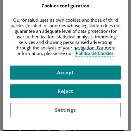
Estudio de las momias del
Cookies configuration
MAN por avanzadas
Quirónsalud uses its own cookies and those of third
técnicas de imagen
parties (located in countries whose legislation does not
guarantee an adequate level of data protection) for
El equipo de Diagnóstico por la Imagen del Hospital
user authentication, statistical analysis, improving
Universitario Quirónsalud Madrid explica cómo se investigaron
services and showing personalised advertising
cuatro momias mediante tomografía computerizada,
through the analysis of your navigation. For more
obteniendo datos interesantísimos sobre su físico y su estilo de
information, please see our
Política de Cookies
vida
3 de octubre de 2017
Accept
Reject
Settings