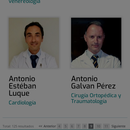
venereología
Antonio
Antonio
Estéban
Galvan Pérez
Luque
Cirugía Ortopédica y
Traumatología
Cardiología
Total: 125 resultados
<<
Anterior
4
5
6
7
8
9
10
11
Siguiente