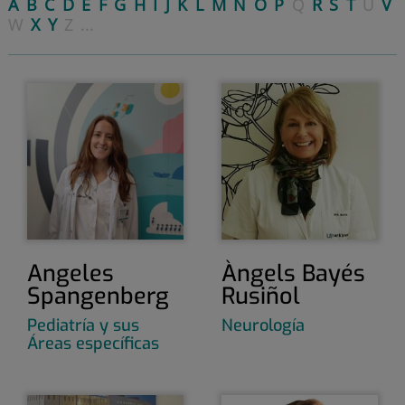
A
B
C
D
E
F
G
H
I
J
K
L
M
N
O
P
Q
R
S
T
U
V
W
X
Y
Z
...
Angeles
Àngels Bayés
Spangenberg
Rusiñol
Pediatría y sus
Neurología
Áreas específicas