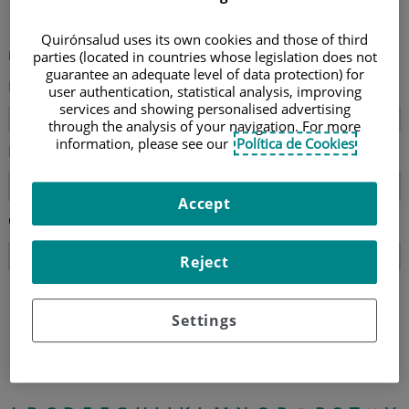
Directorio de profesionales
Quirónsalud uses its own cookies and those of third
parties (located in countries whose legislation does not
Buscar en Directorio de profesionales
guarantee an adequate level of data protection) for
Nombre
user authentication, statistical analysis, improving
services and showing personalised advertising
through the analysis of your navigation. For more
information, please see our
Política de Cookies
Especialidad
Accept
Ordenar por
Reject
Limpiar
Buscar
Settings
Índice de Directorio de profesionales