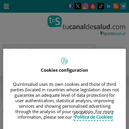
Saltar al contenido
Este
Este
Este
Este
Enlace
Enlace
E
enlace
enlace
enlace
enlace
a
a
a
se
se
se
se
una
una
u
Saltar
abrirá
abrirá
abrirá
abrirá
aplicación
aplicación
a
al
en
en
en
en
externa.
externa.
e
contenido
una
una
una
una
ventana
ventana
ventana
ventana
nueva.
nueva.
nueva.
nueva.
Cookies configuration
DESTACADOS
Quirónsalud uses its own cookies and those of third
parties (located in countries whose legislation does not
ola de calor
verano
sol
hidratación
salud mental
guarantee an adequate level of data protection) for
user authentication, statistical analysis, improving
services and showing personalised advertising
through the analysis of your navigation. For more
|
INICIO
DIRECTORIO DE PROFESIONALES
information, please see our
Política de Cookies
|
DANIEL CARNEVALI RUIZ