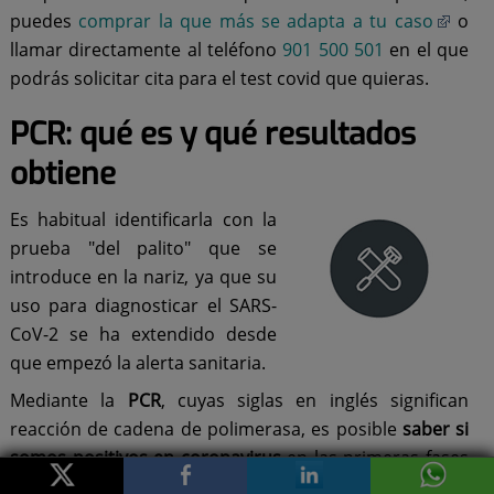
puedes
comprar la que más se adapta a tu caso
o
llamar directamente al teléfono
901 500 501
en el que
podrás solicitar cita para el test covid que quieras.
PCR: qué es y qué resultados
obtiene
Es habitual identificarla con la
prueba "del palito" que se
introduce en la nariz, ya que su
uso para diagnosticar el SARS-
CoV-2 se ha extendido desde
que empezó la alerta sanitaria.
Mediante la
PCR
, cuyas siglas en inglés significan
reacción de cadena de polimerasa, es posible
saber si
somos positivos en coronavirus
en las primeras fases
de la enfermedad, con una fiabilidad mayor del
90%
.