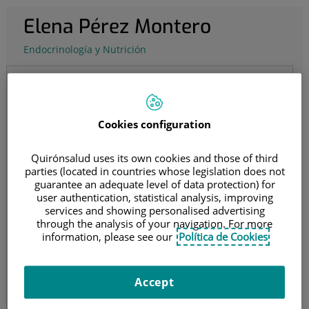
Elena Pérez Montero
Endocrinología y Nutrición
Elena Pérez Montero
Endocrinología y Nutrición
Cookies configuration
Dietista
Quirónsalud uses its own cookies and those of third
Pedir cita
parties (located in countries whose legislation does not
guarantee an adequate level of data protection) for
user authentication, statistical analysis, improving
services and showing personalised advertising
through the analysis of your navigation. For more
Olympia Centro Médico Pozuelo
information, please see our
Política de Cookies
Accept
Ver currículum completo