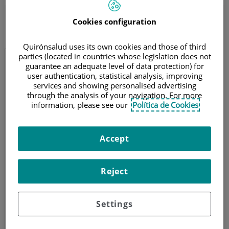
Fulgencio Molina Zapata
Cookies configuration
Medicina de la educación física y el deporte / Urgencias
Quirónsalud uses its own cookies and those of third
parties (located in countries whose legislation does not
guarantee an adequate level of data protection) for
Fulgencio Molina Zapata
user authentication, statistical analysis, improving
Urgencias, Medicina de la Educación Física y el
services and showing personalised advertising
through the analysis of your navigation. For more
Deporte
information, please see our
Política de Cookies
Jefe de servicio de Urgencias y especialista de la
unidad de Medicina de la educación física y el
deporte
Accept
Pedir cita
Reject
Settings
Hospital Quirónsalud Murcia