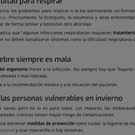
icultad para respirar
ácico, los problemas para respirar o la tos permanente no forman
eve
. Precisamente, la bronquitis, la neumonía y otras enfermedad
r de forma similar y necesitan otro abordaje.
xplica que "algunas infecciones respiratorias requieren
tratamient
que no deben banalizarse síntomas como la dificultad respiratoria 
fiebre siempre es mala
del organismo
frente a la infección. No siempre hay que "bajarla 
 elevada o mal tolerada.
se a la recomendación médica y a la situación del paciente.
 las personas vulnerables en invierno
s sanos, pero no lo es para todos. Los mayores, las embarazad
edades crónicas tienen mayor riesgo de complicaciones.
ntal extremar
medidas de prevención
como cuidar la higiene de ma
cunarse
y usar mascarilla si hay síntomas.