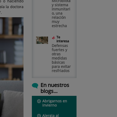
Microbiota
o o haciendo
y sistema
ala la doctora
inmunitari
".
o, una
relación
muy
estrecha
Te
interesa
Defensas
fuertes y
otras
medidas
básicas
para evitar
resfriados
En nuestros
blogs...
Abrigarnos en
invierno
Alergia al