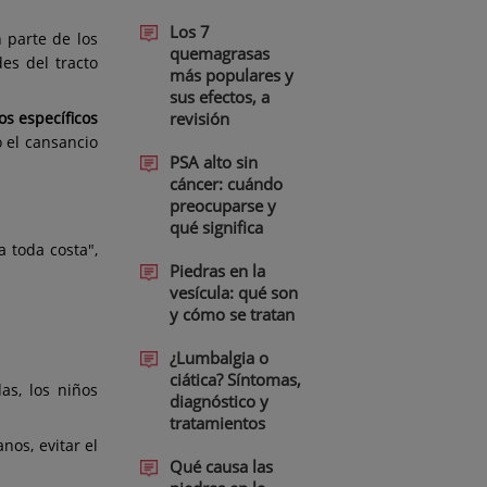
Los 7
 parte de los
quemagrasas
es del tracto
más populares y
sus efectos, a
revisión
os específicos
o el cansancio
PSA alto sin
cáncer: cuándo
preocuparse y
qué significa
a toda costa",
Piedras en la
vesícula: qué son
y cómo se tratan
¿Lumbalgia o
ciática? Síntomas,
as, los niños
diagnóstico y
tratamientos
nos, evitar el
Qué causa las