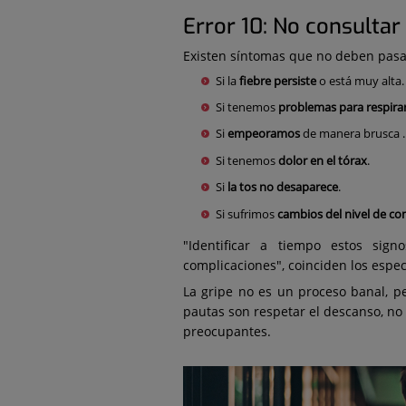
Error 10: No consultar
Existen síntomas que no deben pasar
Si la
fiebre persiste
o está muy alta.
Si tenemos
problemas para respira
Si
empeoramos
de manera brusca .
Si tenemos
dolor en el tórax
.
Si
la tos no desaparece
.
Si sufrimos
cambios del nivel de co
"Identificar a tiempo estos sign
complicaciones", coinciden los especi
La gripe no es un proceso banal, p
pautas son respetar el descanso, no
preocupantes.