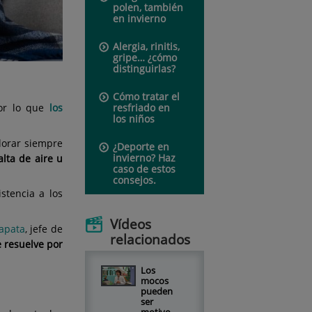
polen, también
en invierno
Alergia, rinitis,
gripe… ¿cómo
distinguirlas?
Cómo tratar el
resfriado en
por lo que
los
los niños
lorar siempre
¿Deporte en
invierno? Haz
alta de aire u
caso de estos
consejos.
stencia a los
Vídeos
apata
, jefe de
relacionados
e resuelve por
Los
mocos
pueden
ser