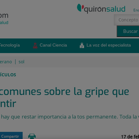
En
Tecnología
Canal Ciencia
La voz del especialista
erano
sol
ÍCULOS
comunes sobre la gripe que
ntir
 hay que restar importancia a la tos permanente. Toda la
17 de fe
Compartir