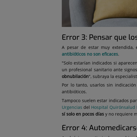
Error 3: Pensar que lo
A pesar de estar muy extendida, e
antibióticos no son eficaces
.
"Solo estarían indicados si aparece
un profesional sanitario ante sign
obnubilación
", subraya la especiali
Por lo tanto, usarlos sin indicació
antibióticos.
Tampoco suelen estar indicados para 
Urgencias
del
Hospital Quirónsalud
sí solo en pocos días
y no requiere m
Error 4: Automedicars