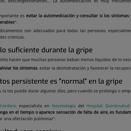
ados, descongestionantes… La automedicación es muy frecuente
importante es
evitar la automedicación y consultar si los síntomas
erables
".
dicamentos son adecuados para todas las personas, especialme
es crónicas.
lo suficiente durante la gripe
 apetito hacen que muchas personas beban menos líquidos de lo nec
liviar los síntomas
, evitar la deshidratación y favorecer la recuper
 tos persistente es "normal" en la gripe
no, la tos puede durar algunos días, pero cuando se prolonga o em
 Cordero
, especialista en
Neumología
del
Hospital Quirónsalud 
onga en el tiempo o aparece sensación de falta de aire, es fundam
r una afectación pulmonar".