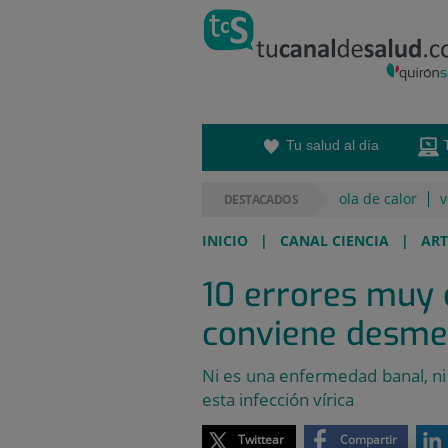
Saltar al contenido
Saltar
al
contenido
Tu salud al día
ola de calor
v
DESTACADOS
INICIO
|
CANAL CIENCIA
|
ART
10 errores muy 
conviene desme
Ni es una enfermedad banal, ni
esta infección vírica
Twittear
Compartir