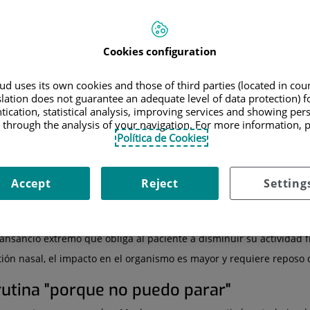
par titulares, consultas médicas y conversaciones cotidianas. Fieb
an parte de un cuadro bien conocido. Sin embargo, junto a l
uentes que pueden retrasar la recuperación, favorecer complicaci
Cookies configuration
 Quirónsalud Murcia, Quirónsalud Torrevieja y Quirónsalud Valenci
d uses its own cookies and those of third parties (located in co
slation does not guarantee an adequate level of data protection) f
ripe ni confundirla con otros procesos respiratorios, y de desterrar
tication, statistical analysis, improving services and showing per
 through the analysis of your navigation. For more information, 
s sobre la gripe
. ¿Tú también has cometido alguno?
Política de Cookies
lo un resfriado fuerte
Accept
Reject
Setting
restar importancia a la gripe y
equipararla a un catarro
intenso. La
cio brusco
y un
malestar
mucho más marcado.
encias
del
Hospital Quirónsalud Valencia
, explica que "la grip
cansancio extremo que obliga al paciente a disminuir su actividad fí
tión nasal, el impacto en el organismo es mayor y requiere reposo 
 rutina "porque no puedo parar"