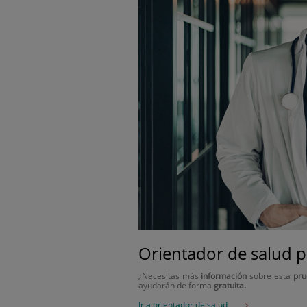
Orientador de salud p
¿Necesitas más
información
sobre esta
pru
ayudarán de forma
gratuita.
Ir a orientador de salud