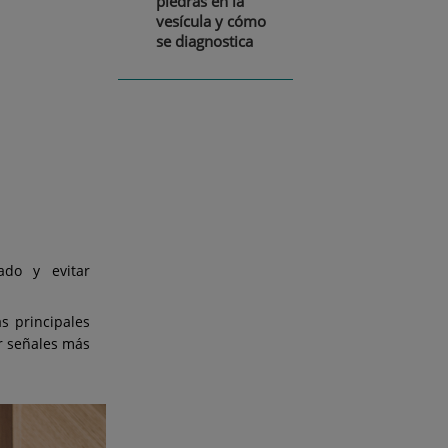
piedras en la
vesícula y cómo
se diagnostica
ado y evitar
s principales
ar señales más