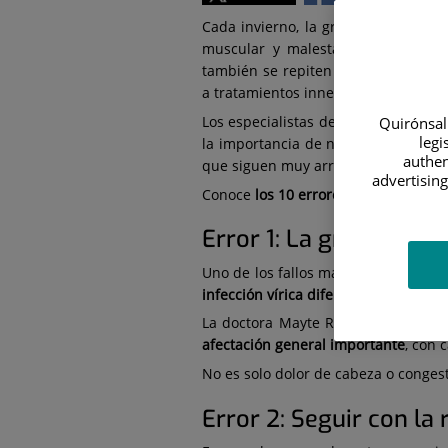
Cada invierno, la gripe vuelve a ocu
muscular y malestar general form
también se repiten errores muy frec
a tratamientos innecesarios.
Los especialistas de los hospitales
Quirónsalu
legi
la importancia de no trivializar la g
authen
que siguen muy arraigadas.
advertising
Conoce
los 10 errores más habituale
Error 1: La gripe es so
Uno de los fallos más habituales es 
infección vírica diferente
, con un
ini
La doctora Mayte Resta, jefa de
Urg
afectación general importante
, con 
No es solo dolor de cabeza o conges
Error 2: Seguir con la