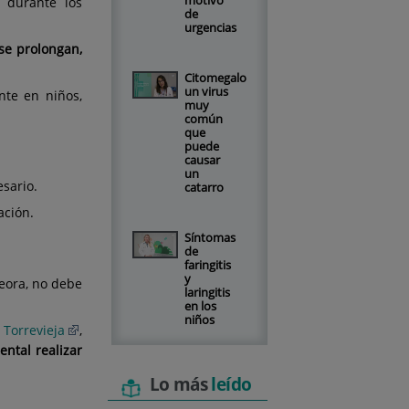
motivo
 durante los
de
urgencias
 se prolongan,
Citomegalovirus,
un virus
nte en niños,
muy
común
que
puede
causar
un
esario.
catarro
ación.
Síntomas
de
faringitis
y
peora, no debe
laringitis
en los
niños
Torrevieja
,
ental realizar
Lo más
leído