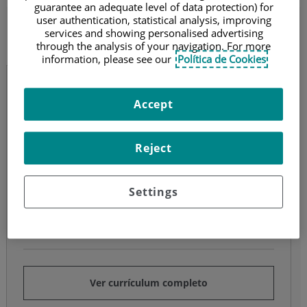
guarantee an adequate level of data protection) for
user authentication, statistical analysis, improving
Jaume Riba Casellas
services and showing personalised advertising
through the analysis of your navigation. For more
Cardiología
information, please see our
Política de Cookies
Jaume Riba Casellas
Accept
Cardiología
Especialista en Cardiología
Reject
Pedir cita
Settings
Hospital Universitari Quirónsalud Barcelona
Ver currículum completo