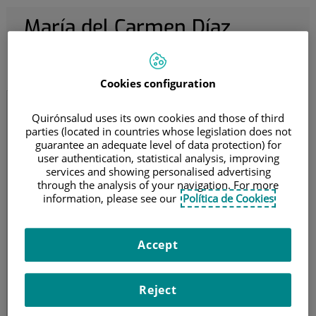
María del Carmen Díaz
Sánchez
Endocrinología y Nutrición
Cookies configuration
Quirónsalud uses its own cookies and those of third
María del Carmen Díaz Sánchez
parties (located in countries whose legislation does not
Endocrinología y Nutrición
guarantee an adequate level of data protection) for
user authentication, statistical analysis, improving
Especialista de la Unidad de Obesidad y
services and showing personalised advertising
Diabetes Tipo 2
through the analysis of your navigation. For more
information, please see our
Política de Cookies
Pedir Cita
Accept
Centro Médico Quirónsalud Alicante
Reject