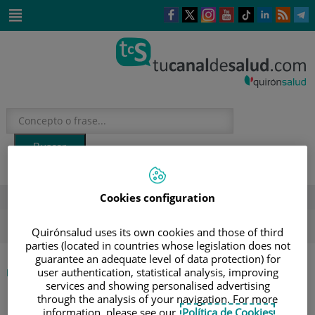
Saltar al contenido
Este
Este
Este
Este
Enlace
Enlace
E
enlace
enlace
enlace
enlace
a
a
a
se
se
se
se
una
una
u
Saltar
abrirá
abrirá
abrirá
abrirá
aplicación
aplicación
a
al
en
en
en
en
externa.
externa.
e
contenido
una
una
una
una
ventana
ventana
ventana
ventana
nueva.
nueva.
nueva.
nueva.
Cookies configuration
DESTACADOS
ola de calor
verano
sol
hidratación
salud mental
Quirónsalud uses its own cookies and those of third
parties (located in countries whose legislation does not
guarantee an adequate level of data protection) for
|
user authentication, statistical analysis, improving
INICIO
DIRECTORIO DE PROFESIONALES
services and showing personalised advertising
|
PEDRO BRETCHA BOIX
through the analysis of your navigation. For more
information, please see our
Política de Cookies