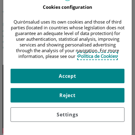
Exenteración pélvica: qué es
Cookies configuration
y a quién se realiza
Quirónsalud uses its own cookies and those of third
El doctor Pedro Bretcha Boix, especialista en Cirugía General y
parties (located in countries whose legislation does not
Aparato Digestivo del Hospital Quirónsalud Torrevieja, nos
guarantee an adequate level of data protection) for
explica la cirugía de la exenteración pélvica con la que se
user authentication, statistical analysis, improving
extirpan los órganos de la pelvis en enfermos neoplásicos que
services and showing personalised advertising
cumplan unos requisitos muy concretos
through the analysis of your navigation. For more
information, please see our
Política de Cookies
13 de diciembre de 2021
Accept
Reject
Settings