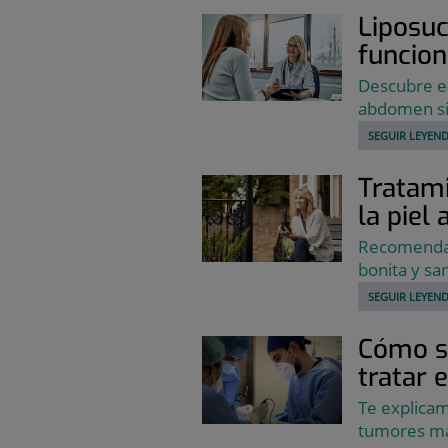
Liposuc
funcio
Descubre el
abdomen si
SEGUIR LEYEND
Tratami
la piel 
Recomendac
bonita y san
SEGUIR LEYEND
Cómo se
tratar 
Te explicam
tumores mal