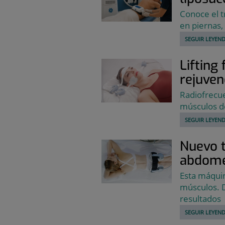
Conoce el t
en piernas,
SEGUIR LEYEND
Lifting 
rejuven
Radiofrecue
músculos d
SEGUIR LEYEND
Nuevo t
abdome
Esta máquin
músculos. D
resultados
SEGUIR LEYEND