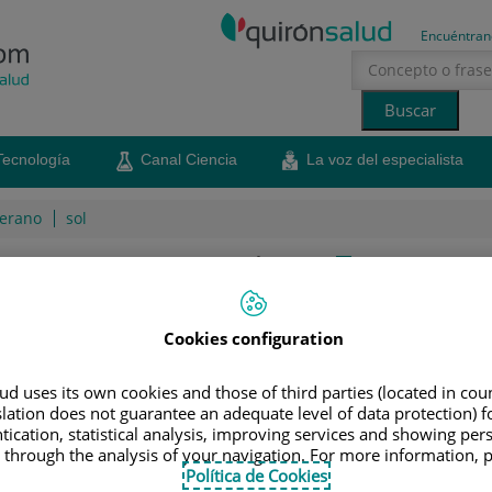
Encuéntran
Tecnología
Canal Ciencia
La voz del especialista
erano
sol
IONALES
|
RICARDO RUIZ RODRÍGUEZ
icardo Ruiz Rodríguez
Cookies configuration
rmatología médico-quirúrgica y venereología
d uses its own cookies and those of third parties (located in co
slation does not guarantee an adequate level of data protection) f
tication, statistical analysis, improving services and showing per
dríguez
 through the analysis of your navigation. For more information, 
Política de Cookies
ico-quirúrgica y venereología