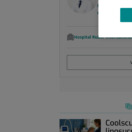
Dermatólogo Onco
de Equipo
Hospital Ruber Internaciona
Coolscu
liposuc