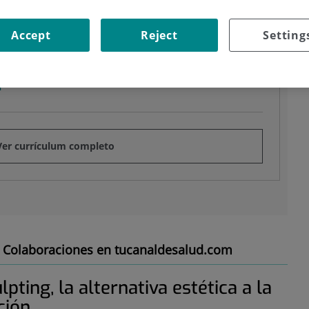
Pedir Cita
lógico y Dermatólogo Estético. Jefe
Accept
Reject
Setting
l
Ver currículum completo
Colaboraciones en tucanaldesalud.com
lpting, la alternativa estética a la
ción