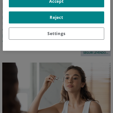
Accept
paso
La doctora Rita Rodrigues, jefa de Dermatología del
hospital y centro médico Quirónsalud Valle del
Reject
Henares y del Hospital Quirónsalud Sur, nos indica en
qué consiste la terapia fotodinámica y sus beneficios
Settings
para tratar ciertas lesiones malignas y precancerosas
de la piel
SEGUIR LEYENDO...