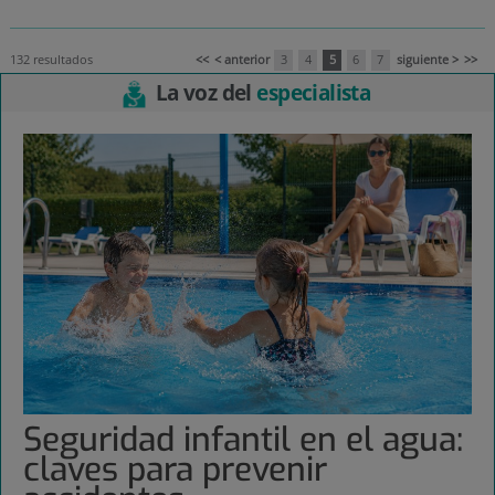
132 resultados
<<
< anterior
3
4
5
6
7
siguiente >
>>
La voz del
especialista
Seguridad infantil en el agua:
claves para prevenir