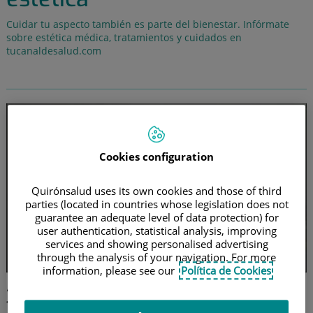
Cuidar tu aspecto también es parte del bienestar. Infórmate
sobre estética médica, tratamientos y cuidados en
tucanaldesalud.com
Cookies configuration
Quirónsalud uses its own cookies and those of third
parties (located in countries whose legislation does not
guarantee an adequate level of data protection) for
user authentication, statistical analysis, improving
services and showing personalised advertising
through the analysis of your navigation. For more
information, please see our
Política de Cookies
Así se realiza la terapia
fotodinámica sobre la piel, paso a