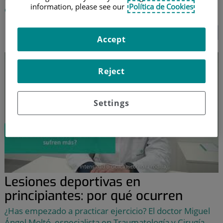
information, please see our
Política de Cookies
deportista amateur?
SEGUIR LEYENDO...
Accept
Reject
Settings
Lesiones deportivas en
principiantes: por qué ocurren
¿Has empezado a practicar ejercicio? El doctor Miguel
Ángel Moltó, especialista en Traumatología y Cirugía