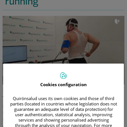
running
Cookies configuration
Prueba de esfuerzo con gases,
también para principiantes
Quirónsalud uses its own cookies and those of third
parties (located in countries whose legislation does not
El doctor Antonio Giner, especialista en Medicina
guarantee an adequate level of data protection) for
Física y Rehabilitación del Centro Médico Quirónsalud
user authentication, statistical analysis, improving
Mercado Colón, destaca los objetivos de la prueba de
services and showing personalised advertising
through the analysis of your navigation. For more
esfuerzo con gases. ¿Deberías realizarla si eres