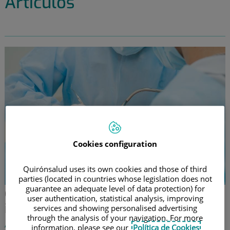
Artículos
Cookies configuration
Quirónsalud uses its own cookies and those of third
parties (located in countries whose legislation does not
guarantee an adequate level of data protection) for
Cómo reducir la ansiedad en
user authentication, statistical analysis, improving
intervenciones de Cirugía oral
services and showing personalised advertising
through the analysis of your navigation. For more
Analizamos los métodos que pueden disminuir la
information, please see our
Política de Cookies