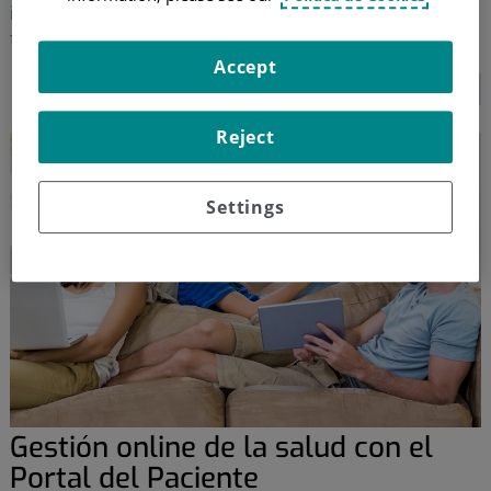
inquietud ante una cirugía oral, como anestesias y
fármacos
Accept
SEGUIR LEYENDO...
Reject
Settings
Gestión online de la salud con el
Portal del Paciente