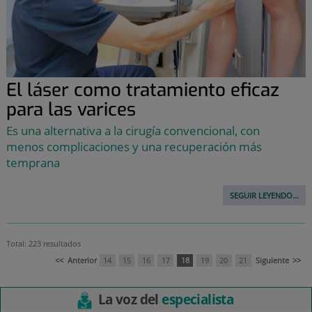
El láser como tratamiento eficaz
para las varices
Es una alternativa a la cirugía convencional, con
menos complicaciones y una recuperación más
temprana
SEGUIR LEYENDO...
Total: 223 resultados
<<
Anterior
14
15
16
17
18
19
20
21
Siguiente
>>
La voz del
especialista