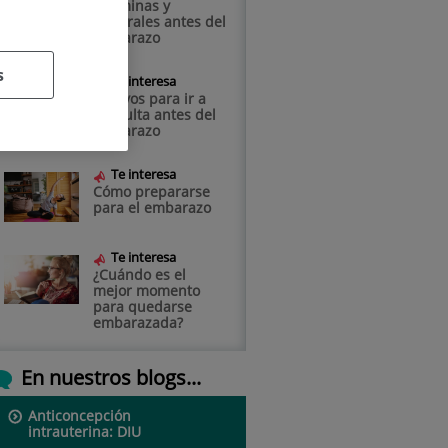
Vitaminas y
minerales antes del
embarazo
s
Te interesa
Motivos para ir a
consulta antes del
embarazo
Te interesa
Cómo prepararse
para el embarazo
Te interesa
¿Cuándo es el
mejor momento
para quedarse
embarazada?
En nuestros blogs...
Anticoncepción
intrauterina: DIU