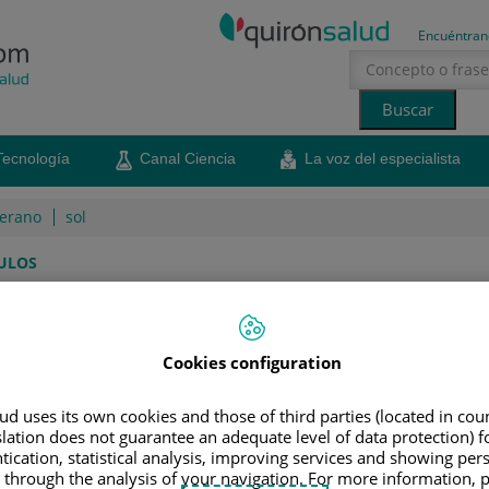
Encuéntran
Tecnología
Canal Ciencia
La voz del especialista
erano
sol
ULOS
congelación que
óvulos
Cookies configuration
an estas dos técnicas, aquí encontrarás las respuestas
d uses its own cookies and those of third parties (located in co
slation does not guarantee an adequate level of data protection) f
21 de julio de 2016
Compartir
tication, statistical analysis, improving services and showing per
 through the analysis of your navigation. For more information, 