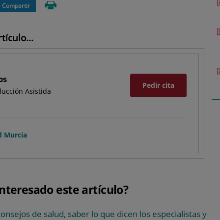
Compartir
ículo...
os
Pedir cita
ucción Asistida
d Murcia
interesado este artículo?
consejos de salud, saber lo que dicen los especialistas y