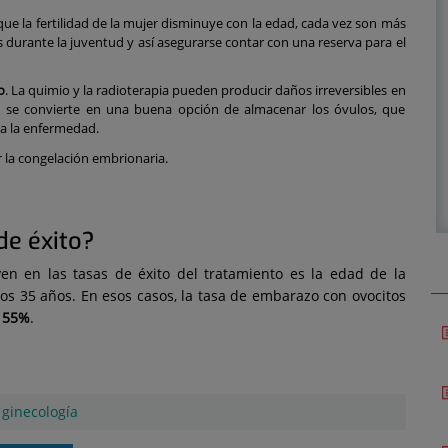
que la fertilidad de la mujer disminuye con la edad, cada vez son más
s durante la juventud y así asegurarse contar con una reserva para el
o
. La quimio y la radioterapia pueden producir daños irreversibles en
ión se convierte en una buena opción de almacenar los óvulos, que
da la enfermedad.
r la congelación embrionaria.
de éxito?
en en las tasas de éxito del tratamiento es la edad de la
los 35 años. En esos casos, la tasa de embarazo con ovocitos
n 55%
.
|
ginecología