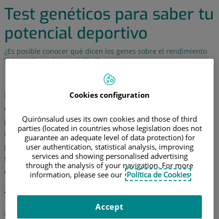
Test genéticos para saber tu
potencial deportivo
¿Es posible conocer qué dicen los genes sobre el rendimiento
físico y el estado metabólico?
11 de noviembre de 2021
Cookies configuration
La
genética
influye en el rendimiento deportivo, esto
es algo que no se puede cambiar. Sin embargo, sí es
Quirónsalud uses its own cookies and those of third
posible analizar nuestra
genética
para después
parties (located in countries whose legislation does not
introducir las pautas más adecuadas para cada caso
guarantee an adequate level of data protection) for
personal. Esto se puede hacer mediante dos tipos de
user authentication, statistical analysis, improving
services and showing personalised advertising
test que estudian diferentes aspectos. Te explicamos
through the analysis of your navigation. For more
en qué consisten y para qué sirven.
information, please see our
Política de Cookies
Test genético de rendimiento
Accept
deportivo