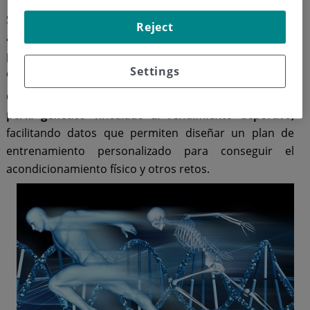
Si quieres llevar tu entrenamiento físico a un paso más
Reject
allá o simplemente te gustaría conocer cuál es tu
potencial en el deporte, esta prueba te ayuda a
Settings
conseguirlo.
Concretamente, este test se encarga de
analizar el
perfil genético vinculado al rendimiento deportivo,
facilitando datos que permiten diseñar un plan de
entrenamiento personalizado para conseguir el
acondicionamiento físico y otros retos.