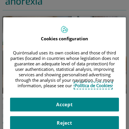
anorexia
Cookies configuration
Quirónsalud uses its own cookies and those of third
parties (located in countries whose legislation does not
guarantee an adequate level of data protection) for
user authentication, statistical analysis, improving
services and showing personalised advertising
through the analysis of your navigation. For more
information, please see our
Política de Cookies
Qué debes hacer si crees que tu
Accept
hijo tiene un trastorno alimentario
Descubre si tu adolescente reúne los
comportamientos habituales de la anorexia, la bulimia
Reject
u otros TCA, y empieza a actuar