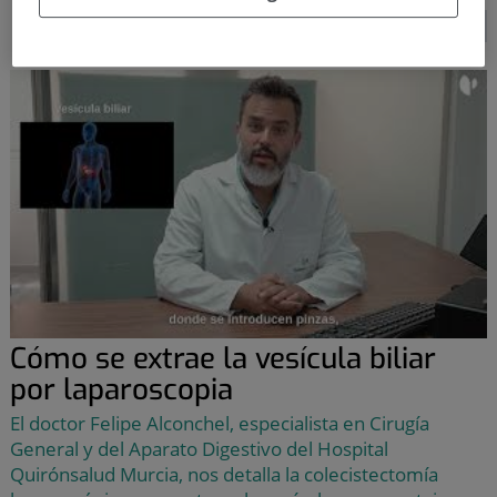
SEGUIR LEYENDO...
Cómo se extrae la vesícula biliar
por laparoscopia
El doctor Felipe Alconchel, especialista en Cirugía
General y del Aparato Digestivo del Hospital
Quirónsalud Murcia, nos detalla la colecistectomía