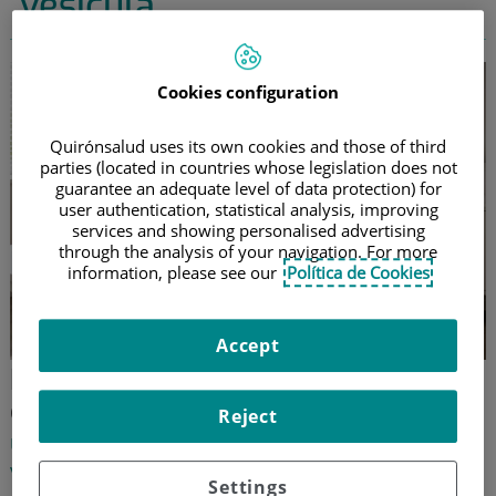
vesícula
Cookies configuration
Quirónsalud uses its own cookies and those of third
parties (located in countries whose legislation does not
guarantee an adequate level of data protection) for
user authentication, statistical analysis, improving
services and showing personalised advertising
through the analysis of your navigation. For more
information, please see our
Política de Cookies
Accept
Piedras en la vesícula: así es la
cirugía sin anestesia general
Reject
Una alternativa menos invasiva para extirpar la
vesícula, cómo se realiza y en qué casos está indicada
Settings