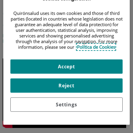
¿Cómo afecta la
contaminación en el
Quirónsalud uses its own cookies and those of third
parties (located in countries whose legislation does not
corazón?
guarantee an adequate level of data protection) for
user authentication, statistical analysis, improving
El cardiólogo Rafael Florenciano Sánchez describe cómo afecta
services and showing personalised advertising
la contaminación a la salud cardiovascular
through the analysis of your navigation. For more
information, please see our
Política de Cookies
25 de junio de 2019
Accept
Reject
Settings