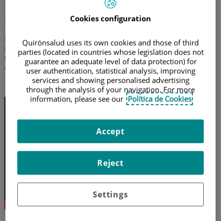
Cáncer de próstata: qué es y
cómo se manifiesta
Cookies configuration
La doctora Carmen González Enguita, jefa de Urología del
Quirónsalud uses its own cookies and those of third
Hospital Universitario Fundación Jiménez Díaz, nos habla del
parties (located in countries whose legislation does not
tumor de próstata y los síntomas de alerta relacionados con la
guarantee an adequate level of data protection) for
orina
user authentication, statistical analysis, improving
services and showing personalised advertising
10 de junio de 2024
through the analysis of your navigation. For more
information, please see our
Política de Cookies
Accept
Reject
Settings