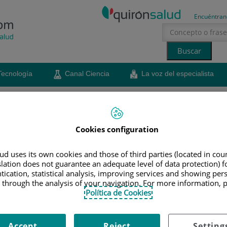
Encuéntran
Tecnología
Canal Ciencia
La voz del especialista
erano
sol
Cookies configuration
cópica de nariz y sus
d uses its own cookies and those of third parties (located in co
slation does not guarantee an adequate level of data protection) f
tication, statistical analysis, improving services and showing per
 through the analysis of your navigation. For more information, 
o del Hospital Quirónsalud Valencia, nos explica el
Política de Cookies
ía endoscópica nasosinusal para el tratamiento de la
liposis. Además, resalta su uso para abordar otras
ías de la base del cráneo o la extirpación de tumores
Accept
Reject
Setting