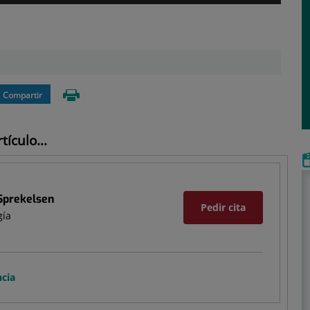
Compartir
ículo...
Sprekelsen
Pedir cita
gía
ncia