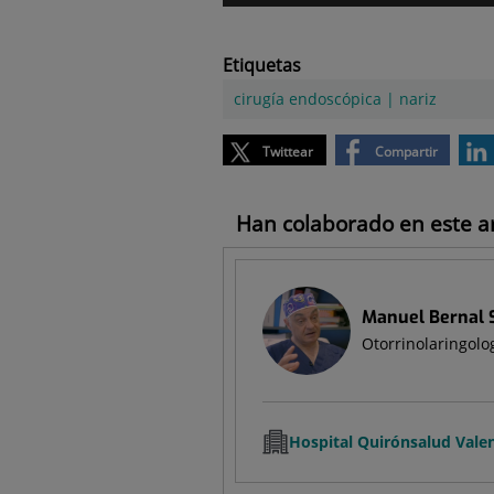
Etiquetas
cirugía endoscópica
|
nariz
Twittear
Compartir
Han colaborado en este art
Manuel Bernal 
Otorrinolaringolo
Hospital Quirónsalud Vale