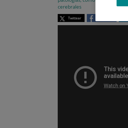
cerebrales
Twittear
Compartir