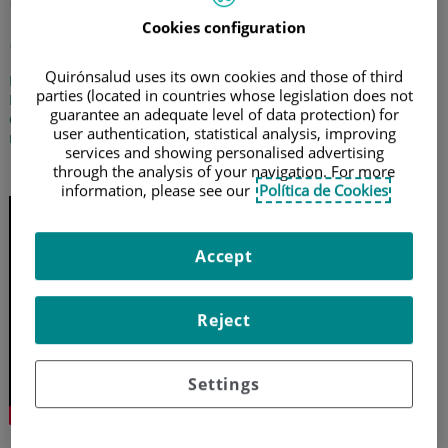
Cómo se realiza la cirugía
Cookies configuration
conservadora del riñón
Quirónsalud uses its own cookies and those of third
El doctor Juan José Monserrat, jefe del Servicio de Urología del
parties (located in countries whose legislation does not
Hospital Quirónsalud Valencia, nos indica cómo se realiza la
guarantee an adequate level of data protection) for
cirugía conservadora del riñón, paso a paso, y cuándo se
user authentication, statistical analysis, improving
recomienda
services and showing personalised advertising
15 de abril de 2024
through the analysis of your navigation. For more
information, please see our
Política de Cookies
Accept
Reject
Settings