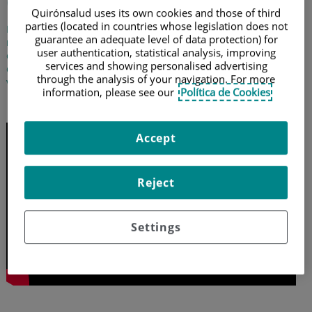
Cirugía refractiva
Quirónsalud uses its own cookies and those of third
parties (located in countries whose legislation does not
El doctor Giacomo de Benedetti, especialista de Oftalmología,
guarantee an adequate level of data protection) for
nos explica en qué consiste la cirugía refractiva, técnica que
user authentication, statistical analysis, improving
corrige problemas de miopía, hipermetropía y astigmatismo y
services and showing personalised advertising
que normalmente es ambulatoria, por lo que el paciente puede
through the analysis of your navigation. For more
volver a su casa en el mismo día
information, please see our
Política de Cookies
16 de mayo de 2017
Accept
Reject
Settings