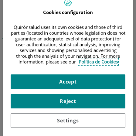
Obesidad y su relación con
el metabolismo
Cookies configuration
La doctora Clotilde Vázquez Martínez, especialista en
Quirónsalud uses its own cookies and those of third
Endocrinología y nutrición del Hospital Universitario Fundación
parties (located in countries whose legislation does not
Jiménez Díaz, nos habla de la necesidad de abordar la obesidad
guarantee an adequate level of data protection) for
a partir del estudio metabólico del paciente
user authentication, statistical analysis, improving
services and showing personalised advertising
12 de noviembre de 2019
through the analysis of your navigation. For more
information, please see our
Política de Cookies
Accept
Reject
Settings