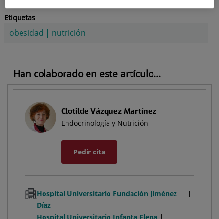
Etiquetas
obesidad
|
nutrición
Han colaborado en este artículo...
Clotilde Vázquez Martínez
Endocrinología y Nutrición
Pedir cita
Hospital Universitario Fundación Jiménez
Díaz
Hospital Universitario Infanta Elena