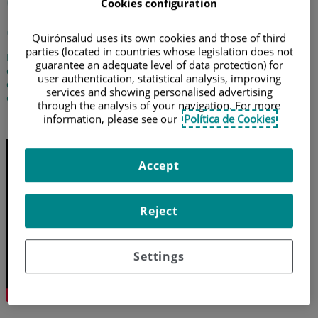
Queratocono, un problema
Cookies configuration
de la vista poco conocido
Quirónsalud uses its own cookies and those of third
parties (located in countries whose legislation does not
La doctora Almudena del Hierro, especialista en Oftalmología
guarantee an adequate level of data protection) for
del Hospital Universitario La Luz, nos indica cómo afecta el
user authentication, statistical analysis, improving
queratocono a los ojos, cómo se diagnostica y qué tratamientos
services and showing personalised advertising
existen
through the analysis of your navigation. For more
information, please see our
Política de Cookies
20 de junio de 2023
Accept
Reject
Settings