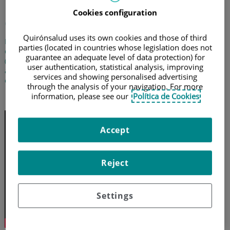
¿Qué es la técnica TAVI en
Cookies configuration
cirugía cardiaca?
Quirónsalud uses its own cookies and those of third
El doctor Julio Carballo Garrido, jefe del servicio de Cardiología
parties (located in countries whose legislation does not
del Hospital El Pilar, nos habla sobre la técnica TAVI
guarantee an adequate level of data protection) for
(implantación transcatéter de la válvula aórtica) como
user authentication, statistical analysis, improving
alternativa a la cirugía convencional. Se emplea en pacientes
services and showing personalised advertising
con alto riesgo y presenta una tasa de éxito del 90-95%
through the analysis of your navigation. For more
information, please see our
Política de Cookies
18 de febrero de 2016
Accept
Reject
Settings