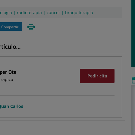
ología
|
radioterapia
|
cáncer
|
braquiterapia
Compartir
ículo...
per Ots
Pedir cita
erápica
 Juan Carlos