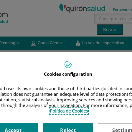
Encuéntran
Tecnología
Canal Ciencia
La voz del especialista
erano
sol
hidratación
salud mental
Cookies configuration
radioterapia. ¿Qué es un
d uses its own cookies and those of third parties (located in co
slation does not guarantee an adequate level of data protection) f
al de última generación?
tication, statistical analysis, improving services and showing per
 through the analysis of your navigation. For more information, 
fa del Servicio de Oncología radioterápica del Hospital
Política de Cookies
s, explica los beneficios de los tratamientos de
ón en oncología
Accept
Reject
Setting