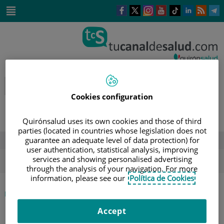
Saltar al contenido
Este
Este
Este
Este
Enlace
Enlace
E
enlace
enlace
enlace
enlace
a
a
a
se
se
se
se
una
una
u
Saltar
abrirá
abrirá
abrirá
abrirá
aplicación
aplicación
a
al
en
en
en
en
externa.
externa.
e
contenido
una
una
una
una
ventana
ventana
ventana
ventana
nueva.
nueva.
nueva.
nueva.
Cookies configuration
Quirónsalud uses its own cookies and those of third
parties (located in countries whose legislation does not
guarantee an adequate level of data protection) for
DESTACADOS
user authentication, statistical analysis, improving
ola de calor
verano
sol
services and showing personalised advertising
through the analysis of your navigation. For more
information, please see our
Política de Cookies
|
INICIO
DIRECTORIO DE PROFESIONALES
|
JOSÉ LUÍS ALCARAZ LEON
Accept