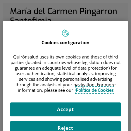
María del Carmen Pingarron
Santofimia
Obstetricia y Ginecología
Cookies configuration
María del Carmen Pingarron Santofimia
Quirónsalud uses its own cookies and those of third
Ginecología y Obstetricia
parties (located in countries whose legislation does not
Jefe de servicio de Obstetricia y Ginecología
guarantee an adequate level of data protection) for
user authentication, statistical analysis, improving
services and showing personalised advertising
Pedir Cita
through the analysis of your navigation. For more
information, please see our
Política de Cookies
Hospital Quirónsalud San José
Accept
Reject
Ver currículum completo