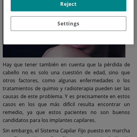
Reject
Settings
Hay que tener también en cuenta que la pérdida de
cabello no es solo una cuestión de edad, sino que
otros factores, como algunas enfermedades o los
tratamientos de quimio y radioterapia pueden ser las
causas de este problema. Y es precisamente en estos
casos en los que más difícil resulta encontrar un
remedio, ya que estos pacientes no son buenos
candidatos para los implantes capilares.
Sin embargo, el Sistema Capilar Fijo puesto en marcha