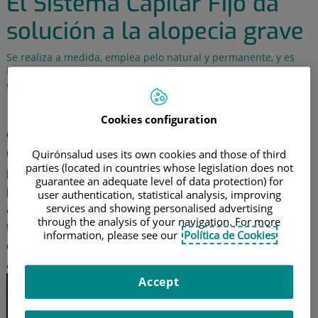
El Sistema Capilar Fijo da
solución a la alopecia grave
Se realiza a medida, emplea pelo natural y permanente, y es
ideal para pacientes que no se pueden someter a implantes
capilares
7 de octubre de 2016
Cookies configuration
Cuando la pérdida ocasional de cabello pasa de ser
una cuestión temporal a convertirse en todo un
Quirónsalud uses its own cookies and those of third
parties (located in countries whose legislation does not
problema personal, en muchas ocasiones quien lo
guarantee an adequate level of data protection) for
padece intenta recurrir a algún tipo de solución. Más
user authentication, statistical analysis, improving
allá de la mera estética, la alopecia puede ocasionar
services and showing personalised advertising
through the analysis of your navigation. For more
traumas que, dependiendo del individuo pueden
information, please see our
Política de Cookies
conducir a otras patologías como la depresión, el
aislamiento social, etc.
Accept