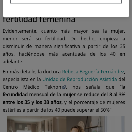
La edad y su relación con la
fertilidad femenina
Evidentemente, cuanto más mayor sea la mujer,
menor será su fertilidad. De hecho, empieza a
disminuir de manera significativa a partir de los 35
años, haciéndose más acentuada de los 40 en
adelante.
En más detalle, la doctora
Rebeca Beguería Fernández
,
especialista en la
Unidad de
Reproducción Asistida
del
Centro Médico Teknon
, nos señala que
"la
fecundidad mensual de la mujer se reduce del 8 al 3%
entre los 35 y los 38 años
, y el porcentaje de mujeres
estériles a partir de los 40 puede superar el 50%".