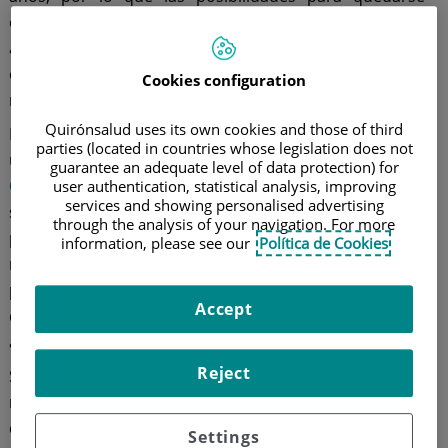
embarazada de manera natural también bajan. Frente
a esto, existen técnicas que permiten conocer el
estado de los óvulos, e incluso preservarlos hasta el
Cookies configuration
momento adecuado.
Quirónsalud uses its own cookies and those of third
La doctora
Jessica Marqués Galán
, ginecóloga en la
parties (located in countries whose legislation does not
unidad de
reproducción asistida
del
Hospital de Día
guarantee an adequate level of data protection) for
Quirónsalud Zaragoza
, nos comenta que "la
user authentication, statistical analysis, improving
services and showing personalised advertising
sociedad actual somete a la mujer a una gran presión
through the analysis of your navigation. For more
profesional que le obliga a retrasar sus deseos de
information, please see our
Política de Cookies
maternidad hasta una edad en la que su fertilidad
puede verse comprometida. Por ello los profesionales
Accept
debemos informar sobre los tratamientos más
adecuados".
Reject
Si estás posponiendo el momento de ser madre, o si
no has tomado una decisión al respecto, te contamos
cómo puedes planificar la maternidad, sin presiones.
Settings