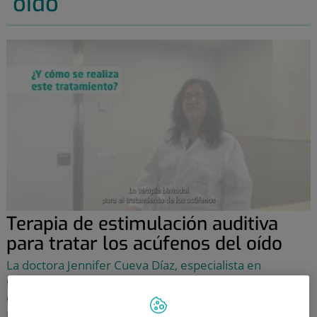
oído
Terapia de estimulación auditiva
para tratar los acúfenos del oído
La doctora Jennifer Cueva Díaz, especialista en
Otorrinolaringología del Hospital Quirónsalud Bizkaia,
explica el tratamiento de neuromodulación bimodal
para los acúfenos del oído y aliviar esa sensación de