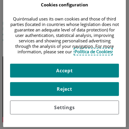
¿Por qué se marean los
Cookies configuration
niños en el coche?
Quirónsalud uses its own cookies and those of third
El doctor José Miguel Villacampa, otorrinolaringólogo del
parties (located in countries whose legislation does not
Hospital Universitario Fundación Jiménez Díaz, nos ofrece
guarantee an adequate level of data protection) for
consejos muy prácticos para evitar los mareos en el coche y nos
user authentication, statistical analysis, improving
explica por qué son tan frecuentes en los niños
services and showing personalised advertising
through the analysis of your navigation. For more
22 de julio de 2024
information, please see our
Política de Cookies
Accept
Reject
Settings