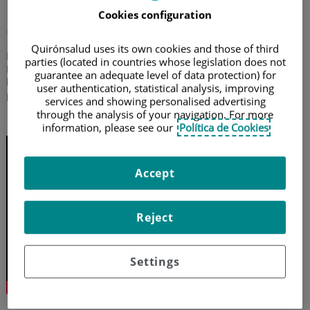
Todo lo que necesitas saber
Cookies configuration
de la diabetes
Quirónsalud uses its own cookies and those of third
El endocrinólogo Jorge Cid, de los hospitales Quirónsalud
parties (located in countries whose legislation does not
Murcia, Torrevieja y Alicante, nos ayuda a entender el origen de
guarantee an adequate level of data protection) for
la diabetes y sus consecuencias, y además nos ofrece las claves
user authentication, statistical analysis, improving
para su control
services and showing personalised advertising
through the analysis of your navigation. For more
9 de noviembre de 2021
information, please see our
Política de Cookies
Accept
Reject
Settings