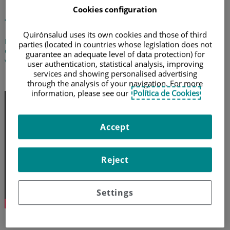
Novedades en el
Cookies configuration
tratamiento de las varices
Quirónsalud uses its own cookies and those of third
El doctor Javier Sánchez Abuin, cirujano vascular de Policlínica
parties (located in countries whose legislation does not
Gipuzkoa, nos explica la nueva técnica que permite eliminar las
guarantee an adequate level of data protection) for
varices de las piernas y en qué casos se recomienda
user authentication, statistical analysis, improving
services and showing personalised advertising
2 de marzo de 2021
through the analysis of your navigation. For more
information, please see our
Política de Cookies
Accept
Reject
Settings