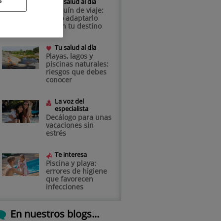
s
Tu salud al día
Botiquín de viaje:
cómo adaptarlo
según tu destino
Tu salud al día
Playas, lagos y
piscinas naturales:
riesgos que debes
conocer
La voz del
especialista
Decálogo para unas
vacaciones sin
estrés
Te interesa
Piscina y playa:
errores de higiene
que favorecen
infecciones
En nuestros blogs...