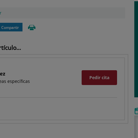
r
Compartir
ículo...
rez
Pedir cita
eas específicas