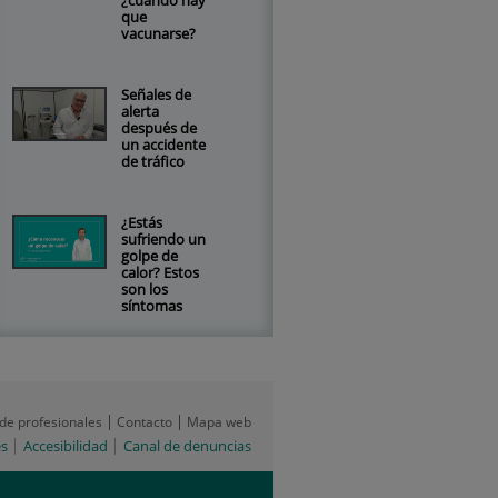
¿cuándo hay
que
vacunarse?
Señales de
alerta
después de
un accidente
de tráfico
¿Estás
sufriendo un
golpe de
calor? Estos
son los
síntomas
 de profesionales
Contacto
Mapa web
es
Accesibilidad
Canal de denuncias