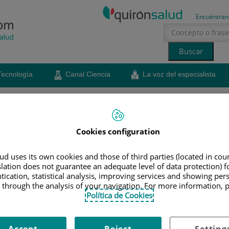
Encuéntran
Tecnología
Canal Ciencia
La voz del especialista
erano
sol
Cookies configuration
ra viajar con niños con
d uses its own cookies and those of third parties (located in co
rónicas
slation does not guarantee an adequate level of data protection) f
tication, statistical analysis, improving services and showing per
 through the analysis of your navigation. For more information, 
fe de Pediatría del Hospital Quirónsalud Sur, nos habla
Política de Cookies
cuenta a la hora de viajar con niños que sufren