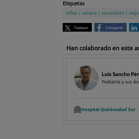
Etiquetas
niños
|
verano
|
vacaciones
|
viaja
Twittear
Compartir
Han colaborado en este art
Luis Sancho Pé
Pediatría y sus Ár
Hospital Quirónsalud Sur