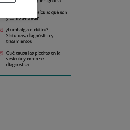
preocuparse y qué significa
Piedras en la vesícula: qué son
y cómo se tratan
¿Lumbalgia o ciática?
Síntomas, diagnóstico y
tratamientos
Qué causa las piedras en la
vesícula y cómo se
diagnostica