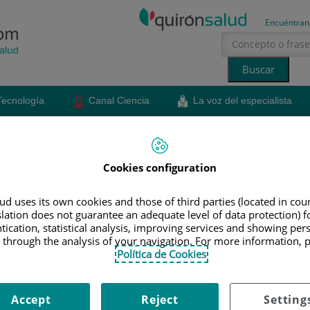
Encuéntran
Tecnología
Canal Ciencia
La voz del especialista
erano
sol
EOS
Cookies configuration
d uses its own cookies and those of third parties (located in co
slation does not guarantee an adequate level of data protection) f
tication, statistical analysis, improving services and showing per
 through the analysis of your navigation. For more information, 
Síntomas y tratamientos de la
Política de Cookies
enfermedad de Alzheimer
¿Qué es el alzhéimer? El doctor Ignacio Illán Gala,
Accept
Reject
Setting