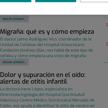
jefe de la unidad de la Memoria del Hospital El Pilar,
nos da las claves para entender esta enfermedad
neurológica y sus fases iniciales
SEGUIR LEYENDO...
Migraña: qué es y cómo empieza
El doctor Jaime Rodríguez Vico, coordinador de la
Unidad de Cefaleas del Hospital Universitario
Fundación Jiménez Díaz, nos habla de este tipo de
cefalea y cómo empieza una crisis de migraña
SEGUIR LEYENDO...
Dolor y supuración en el oído:
alertas de otitis infantil
La doctora Irene López, especialista en
Otorrinolaringología del Hospital Quirónsalud
Valencia y Centro Médico Quirónsalud Mercado de
Colón, nos ayuda a identificar la otitis de verano en