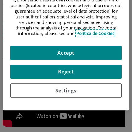
Migraña: qué es y cómo
parties (located in countries whose legislation does not
empieza
guarantee an adequate level of data protection) for
user authentication, statistical analysis, improving
services and showing personalised advertising
El doctor Jaime Rodríguez Vico, coordinador de la Unidad de
through the analysis of your navigation. For more
Cefaleas del Hospital Universitario Fundación Jiménez Díaz, nos
information, please see our
Política de Cookies
habla de este tipo de cefalea y cómo empieza una crisis de
migraña
9 de septiembre de 2025
Accept
Reject
Settings