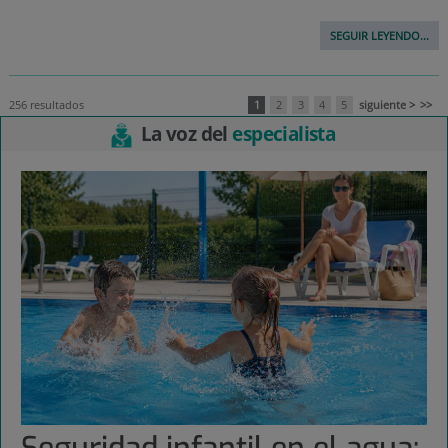
SEGUIR LEYENDO...
256 resultados
1
2
3
4
5
siguiente >
>>
La voz del
especialista