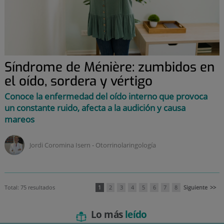
Síndrome de Ménière: zumbidos en
el oído, sordera y vértigo
Conoce la enfermedad del oído interno que provoca
un constante ruido, afecta a la audición y causa
mareos
Jordi Coromina Isern ‑
otorrinolaringología
Total: 75 resultados
1
2
3
4
5
6
7
8
Siguiente
>>
Lo más
leído