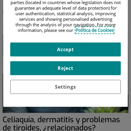
La voz del especialista
parties (located in countries whose legislation does not
guarantee an adequate level of data protection) for
Nuestros especialistas nos muestran su aspecto más científico
user authentication, statistical analysis, improving
services and showing personalised advertising
through the analysis of your navigation. For more
information, please see our
Política de Cookies
Accept
Reject
Settings
Celiaquía, dermatitis y problemas
de tiroides, ¿relacionados?